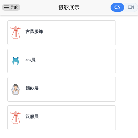
摄影展示
CN
CN
EN
导航
摄影展示
古风服饰
精美修图
cos展
店铺推荐
丽影美睫
婚纱展
汉服展